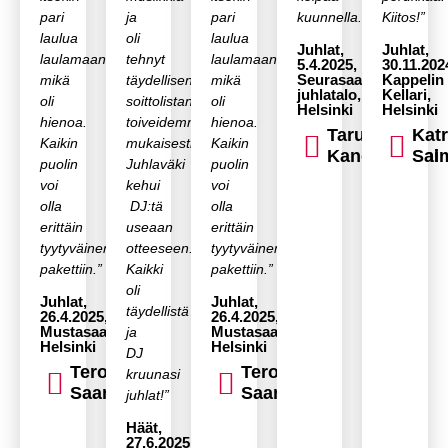
pari
ja
pari
kuunnella.”
Kiitos!”
laulua
oli
laulua
Juhlat,
Juhlat,
laulamaan,
tehnyt
laulamaan,
5.4.2025,
30.11.202
Seurasaaren
Kappelin
mikä
täydellisen
mikä
juhlatalo,
Kellari,
oli
soittolistan
oli
Helsinki
Helsinki
hienoa.
toiveidemme
hienoa.
Taru
Katr
Kaikin
mukaisesti.
Kaikin
Kangasniemi
Sal
puolin
Juhlaväki
puolin
voi
kehui
voi
olla
DJ:tä
olla
erittäin
useaan
erittäin
tyytyväinen
otteeseen.
tyytyväinen
pakettiin.”
Kaikki
pakettiin.”
oli
Juhlat,
Juhlat,
täydellistä
26.4.2025,
26.4.2025,
Mustasaari,
Mustasaari,
ja
Helsinki
Helsinki
DJ
Tero
Tero
kruunasi
Saari
Saari
juhlat!”
Häät,
27.6.2025,