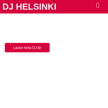
DJ HELSINKI
DJ Helsinki
Parhaat DJ-palvelut Helsingissä. Tutustu Helsingin DJ-
tarjontaan ja valitse DJ omaan tilaisuuteesi!
Laske hinta DJ:lle