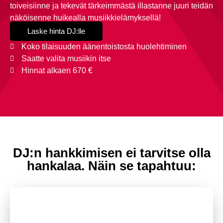
toiveisiinne ja tekevät tärkeimmästä illastanne juuri teidän
näköisenne huikealla musiikkielämyksellä!
Laske hinta DJ:lle
Koko tilaisuuden äänentoistosta huolehtiminen
Saatte valita musiikin itse
Hinnat alkaen 670 €
DJ:n hankkimisen ei tarvitse olla
hankalaa. Näin se tapahtuu:
1.