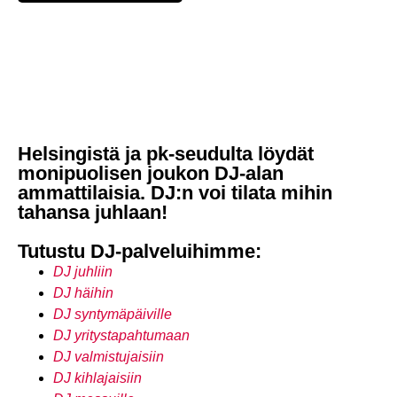
Helsingistä ja pk-seudulta löydät
monipuolisen joukon DJ-alan
ammattilaisia. DJ:n voi tilata mihin
tahansa juhlaan!
Tutustu DJ-palveluihimme:
DJ juhliin
DJ häihin
DJ synty
mäpäiville
DJ yritystapahtumaan
DJ valmistujaisiin
DJ kihlajaisiin