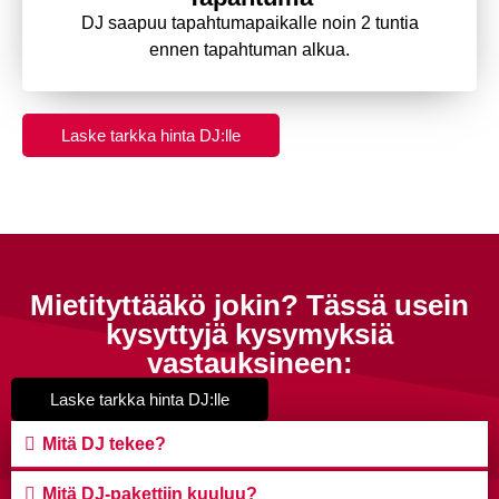
DJ saapuu tapahtumapaikalle noin 2 tuntia
ennen tapahtuman alkua.
Laske tarkka hinta DJ:lle
Mietityttääkö jokin? Tässä usein
kysyttyjä kysymyksiä
vastauksineen:
Laske tarkka hinta DJ:lle
Mitä DJ tekee?
Mitä DJ-pakettiin kuuluu?