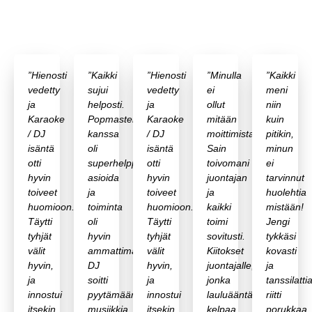
”Hienosti
”Kaikki
”Hienosti
”Minulla
”Kaikki
vedetty
sujui
vedetty
ei
meni
ja
helposti.
ja
ollut
niin
Karaoke
Popmasterin
Karaoke
mitään
kuin
/ DJ
kanssa
/ DJ
moittimista.
pitikin,
isäntä
oli
isäntä
Sain
minun
otti
superhelppo
otti
toivomani
ei
hyvin
asioida
hyvin
juontajan
tarvinnut
toiveet
ja
toiveet
ja
huolehtia
huomioon.
toiminta
huomioon.
kaikki
mistään!
Täytti
oli
Täytti
toimi
Jengi
tyhjät
hyvin
tyhjät
sovitusti.
tykkäsi
välit
ammattimaista.
välit
Kiitokset
kovasti
hyvin,
DJ
hyvin,
juontajalle,
ja
ja
soitti
ja
jonka
tanssilattia
innostui
pyytämäämme
innostui
lauluääntä
riitti
itsekin
musiikkia
itsekin
kelpaa
porukkaa.