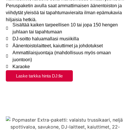
Peruspaketin avulla saat ammattimaisen äänentoiston ja
viihdytät yleisöä tai tapahtumavieraita ilman epämukavia
hiljaisia hetkiä.
Sisältää kaiken tarpeellisen 10 tai jopa 150 hengen
juhlaan tai tapahtumaan
DJ-soitto haluamallasi musiikilla
Äänentoistolaitteet, kaiuttimet ja johdotukset
Ammattilaisjuontaja (mahdollisuus myös omaan
juontoon)
Karaoke
Laske tarkka hinta DJ:lle