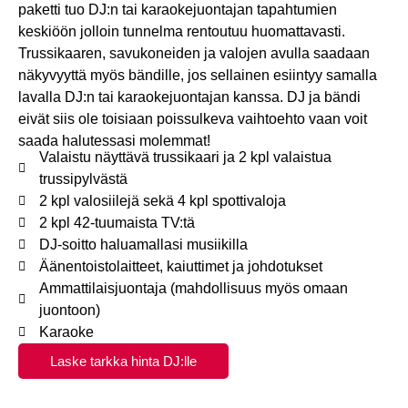
paketti tuo DJ:n tai karaokejuontajan tapahtumien
keskiöön jolloin tunnelma rentoutuu huomattavasti.
Trussikaaren, savukoneiden ja valojen avulla saadaan
näkyvyyttä myös bändille, jos sellainen esiintyy samalla
lavalla DJ:n tai karaokejuontajan kanssa. DJ ja bändi
eivät siis ole toisiaan poissulkeva vaihtoehto vaan voit
saada halutessasi molemmat!
Valaistu näyttävä trussikaari ja 2 kpl valaistua
trussipylvästä
2 kpl valosiilejä sekä 4 kpl spottivaloja
2 kpl 42-tuumaista TV:tä
DJ-soitto haluamallasi musiikilla
Äänentoistolaitteet, kaiuttimet ja johdotukset
Ammattilaisjuontaja (mahdollisuus myös omaan
juontoon)
Karaoke
Laske tarkka hinta DJ:lle