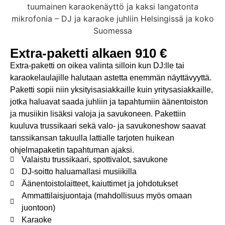
Extra-paketti alkaen 910 €
Extra-paketti on oikea valinta silloin kun DJ:lle tai
karaokelaulajille halutaan astetta enemmän näyttävyyttä.
Paketti sopii niin yksityisasiakkaille kuin yritysasiakkaille,
jotka haluavat saada juhliin ja tapahtumiin äänentoiston
ja musiikin lisäksi valoja ja savukoneen. Pakettiin
kuuluva trussikaari sekä valo- ja savukoneshow saavat
tanssikansan takuulla lattialle tarjoten huikean
ohjelmapaketin tapahtuman ajaksi.
Valaistu trussikaari, spottivalot, savukone
DJ-soitto haluamallasi musiikilla
Äänentoistolaitteet, kaiuttimet ja johdotukset
Ammattilaisjuontaja (mahdollisuus myös omaan
juontoon)
Karaoke