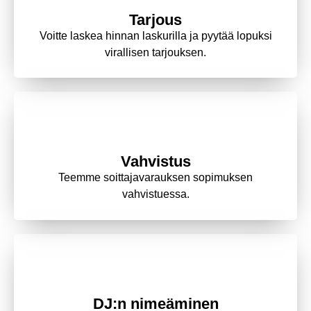
Tarjous
Voitte laskea hinnan laskurilla ja pyytää lopuksi
virallisen tarjouksen.
2.
Vahvistus
Teemme soittajavarauksen s
opimuksen
vahvistuessa
.
3.
DJ:n nimeäminen