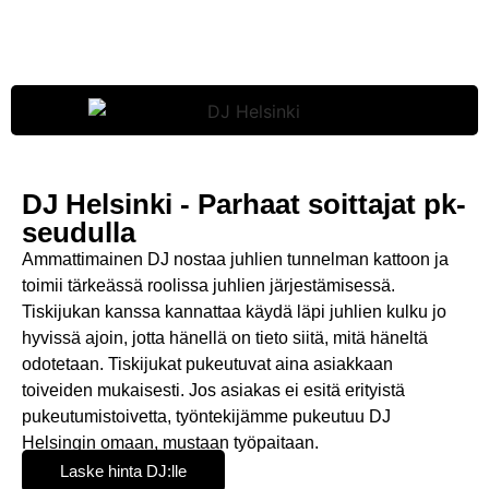
DJ Helsinki - Parhaat soittajat pk-
seudulla
Ammattimainen DJ nostaa juhlien tunnelman kattoon ja
toimii tärkeässä roolissa juhlien järjestämisessä.
Tiskijukan kanssa kannattaa käydä läpi juhlien kulku jo
hyvissä ajoin, jotta hänellä on tieto siitä, mitä häneltä
odotetaan. Tiskijukat pukeutuvat aina asiakkaan
toiveiden mukaisesti. Jos asiakas ei esitä erityistä
pukeutumistoivetta, työntekijämme pukeutuu DJ
Helsingin omaan, mustaan työpaitaan.
Laske hinta DJ:lle